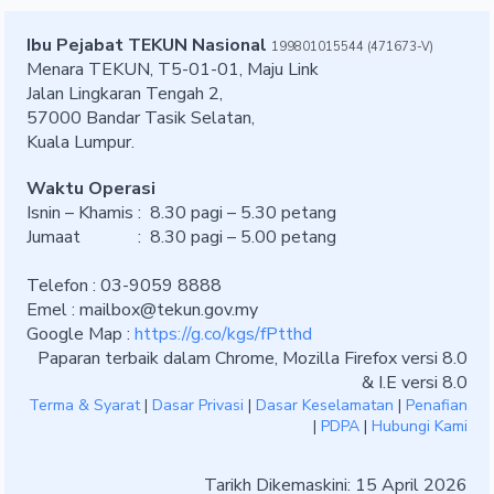
Ibu Pejabat TEKUN Nasional
199801015544 (471673-V)
Menara TEKUN, T5-01-01, Maju Link
Jalan Lingkaran Tengah 2,
57000 Bandar Tasik Selatan,
Kuala Lumpur.
Waktu Operasi
Isnin – Khamis : 8.30 pagi – 5.30 petang
Jumaat : 8.30 pagi – 5.00 petang
Telefon : 03-9059 8888
Emel :
mailbox@tekun.gov.my
Google Map :
https://g.co/kgs/fPtthd
Paparan terbaik dalam Chrome, Mozilla Firefox versi 8.0
& I.E versi 8.0
Terma & Syarat
|
Dasar Privasi
|
Dasar Keselamatan
|
Penafian
|
PDPA
|
Hubungi Kami
Tarikh Dikemaskini: 15 April 2026