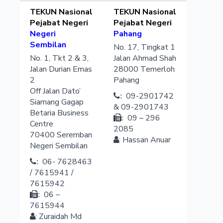
TEKUN Nasional
TEKUN Nasional
Pejabat Negeri
Pejabat Negeri
Negeri
Pahang
Sembilan
No. 17, Tingkat 1
No. 1, Tkt 2 & 3,
Jalan Ahmad Shah
Jalan Durian Emas
28000
Temerloh
2
Pahang
Off Jalan Dato’
09-2901742
:
Siamang Gagap
& 09-2901743
Betaria Business
09 – 296
:
Centre
2085
70400
Seremban
:
Hassan
Anuar
Negeri Sembilan
06- 7628463
:
/ 7615941 /
7615942
06 –
:
7615944
:
Zuraidah
Md