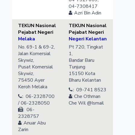
04-7308417
:
Azri
Bin Adin
TEKUN Nasional
TEKUN Nasional
Pejabat Negeri
Pejabat Negeri
Melaka
Negeri Kelantan
No. 69-1 & 69-2,
Pt 720, Tingkat
Jalan Komersial
1,
Skywiz,
Bandar Baru
Pusat Komersial
Tunjung
Skywiz,
15150
Kota
75450
Ayer
Bharu
Kelantan
Keroh
Melaka
09-741 8523
:
06-2328700
:
Che Othman
:
/ 06-2328050
Che Wil @Ismail
06-
:
2328757
:
Anuar
Abu
Zarin