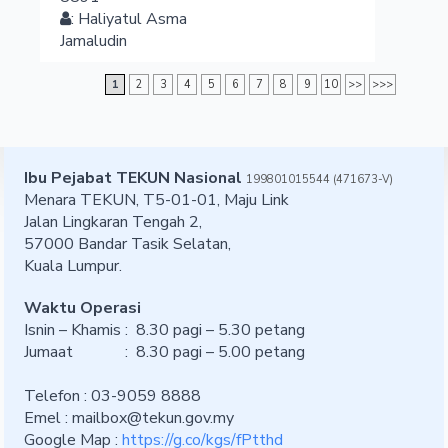
:
Haliyatul Asma
Jamaludin
1
2
3
4
5
6
7
8
9
10
>>
>>>
Ibu Pejabat TEKUN Nasional
199801015544 (471673-V)
Menara TEKUN, T5-01-01, Maju Link
Jalan Lingkaran Tengah 2,
57000 Bandar Tasik Selatan,
Kuala Lumpur.
Waktu Operasi
Isnin – Khamis : 8.30 pagi – 5.30 petang
Jumaat : 8.30 pagi – 5.00 petang
Telefon : 03-9059 8888
Emel :
mailbox@tekun.gov.my
Google Map :
https://g.co/kgs/fPtthd