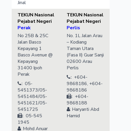
Jinal
TEKUN Nasional
TEKUN Nasional
Pejabat Negeri
Pejabat Negeri
Perak
Perlis
No 25B & 25C
No. 1L Jalan Arau
Jalan Basco
– Kodiang
Kepayang 1
Taman Utara
Basco Avenue @
(Fasa II) Guar Sanji
Kepayang
02600
Arau
31400
Ipoh
Perlis
Perak
+604-
:
05-
9868186, +604-
:
5451373/05-
9868186
5451484/05-
+604-
:
5451621/05-
9868188
5451725
:
Haryanti
Abd
05-545
Hamid
:
1945
:
Mohd Anuar