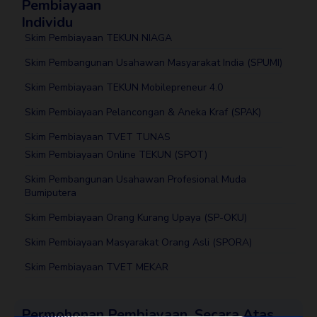
Pembiayaan
Individu
Skim Pembiayaan TEKUN NIAGA
Skim Pembangunan Usahawan Masyarakat India (SPUMI)
Skim Pembiayaan TEKUN Mobilepreneur 4.0
Skim Pembiayaan Pelancongan & Aneka Kraf (SPAK)
Skim Pembiayaan TVET TUNAS
Skim Pembiayaan Online TEKUN (SPOT)
Skim Pembangunan Usahawan Profesional Muda
Bumiputera
Skim Pembiayaan Orang Kurang Upaya (SP-OKU)
Skim Pembiayaan Masyarakat Orang Asli (SPORA)
Skim Pembiayaan TVET MEKAR
Permohonan Pembiayaan Secara Atas