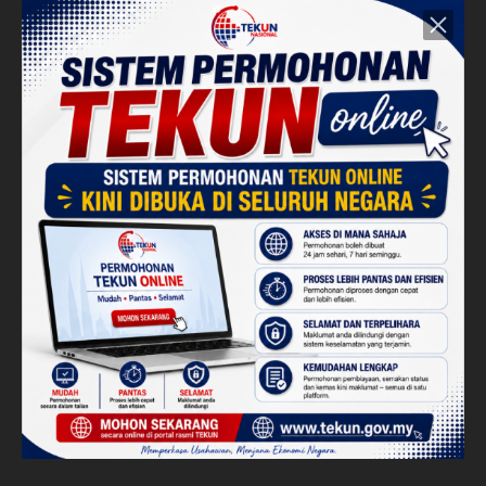
Talian
TEKUN Online
(Kini dibuka di seluruh Negara)
Pembiayaan
Berkumpulan
Skim Pembiayaan Teman TEKUN
Skim Pembiayaan Lanjutan Usahawan Setia (PLUS)
Skim Pembiayaan Usahawan Tamu (SPUT)
Pembiayaan
Kontrak
Skim Pembiayaan Kontrak-i