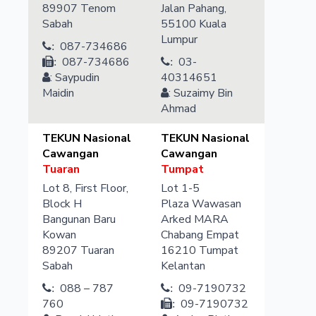
89907
Tenom
Jalan Pahang,
Sabah
55100
Kuala
Lumpur
087-734686
:
087-734686
03-
:
:
:
Saypudin
40314651
Maidin
:
Suzaimy Bin
Ahmad
TEKUN Nasional
TEKUN Nasional
Cawangan
Cawangan
Tuaran
Tumpat
Lot 8, First Floor,
Lot 1-5
Block H
Plaza Wawasan
Bangunan Baru
Arked MARA
Kowan
Chabang Empat
89207
Tuaran
16210
Tumpat
Sabah
Kelantan
088 – 787
09-7190732
:
:
760
09-7190732
: