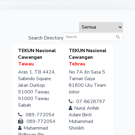
Search Directory
TEKUN Nasional
TEKUN Nasional
Cawangan
Cawangan
Tawau
Tebrau
Aras 1, TB 4424,
No 7A Jln Sasa 5
Sabindo Square,
Taman Gaya
Jalan Dunlop
81800
Ulu Tiram
91000 Tawau,
Johor
91000
Tawau
07-8628797
:
Sabah
:
Nurul Arifah
089-772054
Adani Binti
:
089-772054
Muhammad
:
:
Muhammad
Sholikh
Ridhwan Bin