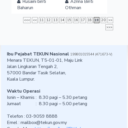
:
Rusaini binti
:
Azrina
Binti
Baharun
Othman
<<<
<<
11
12
13
14
15
16
17
18
19
20
>>
>>>
Ibu Pejabat TEKUN Nasional
199801015544 (471673-V)
Menara TEKUN, T5-01-01, Maju Link
Jalan Lingkaran Tengah 2,
57000 Bandar Tasik Selatan,
Kuala Lumpur.
Waktu Operasi
Isnin – Khamis : 8.30 pagi – 5.30 petang
Jumaat : 8.30 pagi – 5.00 petang
Telefon : 03-9059 8888
Emel :
mailbox@tekun.gov.my