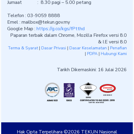
Jumaat : 8.30 pagi – 5.00 petang
Telefon : 03-9059 8888
Emel :
mailbox@tekun.gov.my
Google Map :
https://g.co/kgs/fPtthd
Paparan terbaik dalam Chrome, Mozilla Firefox versi 8.0
& I.E versi 8.0
Terma & Syarat
|
Dasar Privasi
|
Dasar Keselamatan
|
Penafian
|
PDPA
|
Hubungi Kami
Tarikh Dikemaskini: 16 Julai 2026
Hak Cipta Terpelihara ©2026 TEKUN Nasional